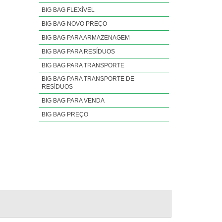
BIG BAG FLEXÍVEL
BIG BAG NOVO PREÇO
BIG BAG PARA ARMAZENAGEM
BIG BAG PARA RESÍDUOS
BIG BAG PARA TRANSPORTE
BIG BAG PARA TRANSPORTE DE
RESÍDUOS
BIG BAG PARA VENDA
BIG BAG PREÇO
BIG BAG SLING
BIG BAG USADOS
BIG BAG VINIL
BIG BAGS EMBALAGEM
BIG BAGS HIGIENIZADOS VENDA
BIG BAGS HOMOLOGADO
BIG BAGS IMPERMEÁVEIS