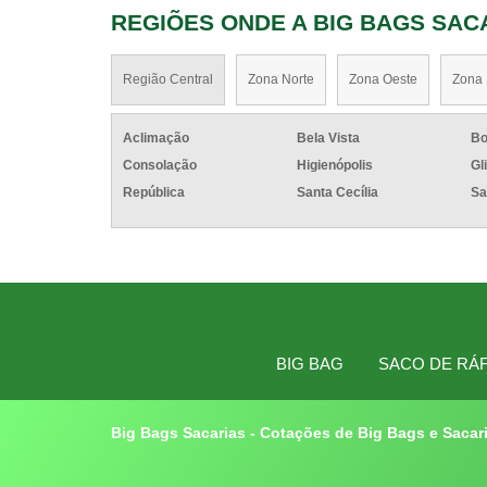
REGIÕES ONDE A BIG BAGS SAC
Região Central
Zona Norte
Zona Oeste
Zona 
Aclimação
Bela Vista
Bo
Consolação
Higienópolis
Gl
República
Santa Cecília
Sa
BIG BAG
SACO DE RÁF
Big Bags Sacarias - Cotações de Big Bags e Sacari