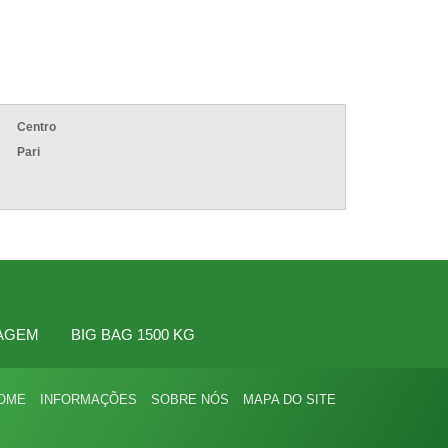
BIG BAGS PARA ENTULHO
BIG BAGS PARA SEMENTES EM GERAL
BIG BAGS USADOS
BIG BAGS USADOS PREÇO
DESCARREGADOR DE BIG BAG
Centro
EMBALAGEM BIG BAG
Pari
EMBALAGENS FLEXÍVEIS BIG BAG
ENCHIMENTO DE BIG BAG
ENSACADEIRA AUTOMÁTICA PARA BIG BAG
ENSACADEIRA DE BIG BAG
FÁBRICA DE BIG BAG
LONA PARA BIG BAG
LAGEM
BIG BAG 1500 KG
SACARIAS DE RÁFIA
SACO BIG BAG DE RÁFIA
OME
INFORMAÇÕES
SOBRE NÓS
MAPA DO SITE
SACO DE RAFIA
SACO RAFIA PARA ENTULHO