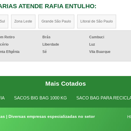
ARIAS ATENDE RAFIA ENTULHO:
Sul
Zona Leste
Grande São Paulo
Litoral de São Paulo
m Retiro
Brás
Cambuci
icério
Liberdade
Luz
nta Efigênia
Sé
Vila Buarque
Mais Cotados
IA
SACOS BIG BAG 1000 KG
SACO BAG PARA RECIC
as | Diversas empresas especializadas no setor
H